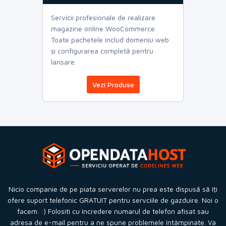
Servicii profesionale de realizare
magazine online WooCommerce.
Toate pachetele includ domeniu web
și configurarea completă pentru
lansare.
Vezi Produse
Nicio companie de pe piata serverelor nu prea este dispusă să îți
ofere suport telefonic GRATUIT pentru servciile de gazduire. Noi o
facem. :) Folositi cu încredere numarul de telefon afisat sau
adresa de e-mail pentru a ne spune problemele întâmpinate. Va