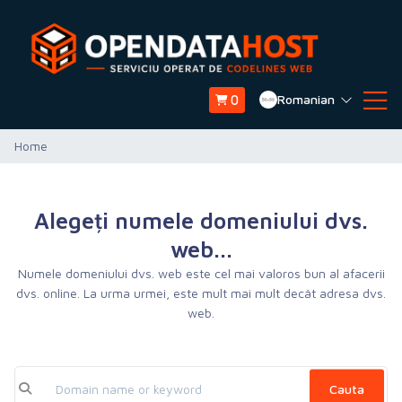
Romanian
0
Home
Alegeți numele domeniului dvs.
web...
Numele domeniului dvs. web este cel mai valoros bun al afacerii
dvs. online. La urma urmei, este mult mai mult decât adresa dvs.
web.
Cauta